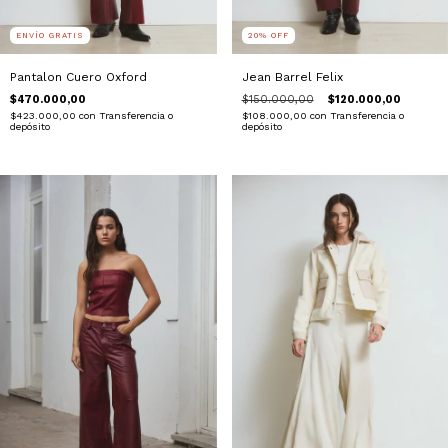
ENVÍO GRATIS
20
%
OFF
Pantalon Cuero Oxford
Jean Barrel Felix
$470.000,00
$150.000,00
$120.000,00
$423.000,00
con
Transferencia o
$108.000,00
con
Transferencia o
depósito
depósito