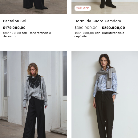
26
%
OFF
Pantalon Sol
Bermuda Cuero Camdem
$179.000,00
$390.000,00
$290.000,00
$161.100,00
con
Transferencia o
$261.000,00
con
Transferencia o
depósito
depósito