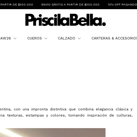
O GRATIS A PARTIR DE $300.000
10% OFF PAGANDO POR TRANSFERENCIA
3 C
N AW26
CUEROS
CALZADO
CARTERAS & ACCESORI
ntina, con una impronta distintiva que combina elegancia clásica y
ona texturas, estampas y colores, tomando inspiración de culturas,