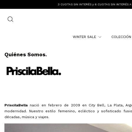
3 CUOTAS SIN INTERÉS y 6 CUOTAS SIN INTERÉS A PARTIR DE $300.000
ENVI
WINTER SALE
COLECCIÓ
Quiénes Somos.
PriscilaBella
nació en febrero de 2009 en City Bell, La Plata, Arge
modernidad. Nuestro estilo femenino, ecléctico y sofisticado fusi
décadas, música y viajes.