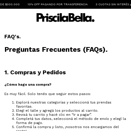
00
10% OFF PAGANDO POR TRANSFERENCIA
3 CUOTAS SIN INTERÉS y 6 CUOTAS 
FAQ's.
Preguntas Frecuentes (FAQs).
1. Compras y Pedidos
¿Cómo hago una compra?
Es muy fácil. Solo tenés que seguir estos pasos:
Explorá nuestras categorías y seleccioná tus prendas
favoritas.
Elegí el talle y agregá los productos al carrito.
Revisá tu carrito y hacé clic en “Ir a pagar”.
Completá tus datos, seleccioná el método de envío y elegí la
forma de pago.
Confirmá la compra y listo, ¡nosotros nos encargamos del
resto!