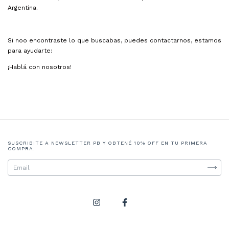
Argentina.
Si noo encontraste lo que buscabas, puedes contactarnos, estamos
para ayudarte:
¡Hablá con nosotros!
SUSCRIBITE A NEWSLETTER PB Y OBTENÉ 10% OFF EN TU PRIMERA
COMPRA.