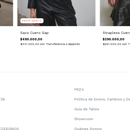
ENVÍO GRATIS
Saco Cuero Gap
Strapless Cuer
$490.000,00
$290.000,00
$441.000,00
con
Transferencia o depósito
$261.000,00
con
T
FAQ's
W26
Política de Envíos, Cambios y D
Guía de Talles
Showroom
CCESORIOS
Quiénes Somos