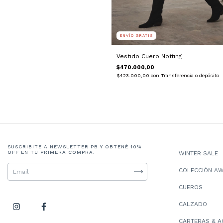
ENVÍO GRATIS
Vestido Cuero Notting
$470.000,00
$423.000,00
con
Transferencia o depósito
SUSCRIBITE A NEWSLETTER PB Y OBTENÉ 10%
OFF EN TU PRIMERA COMPRA.
WINTER SALE
COLECCIÓN A
CUEROS
CALZADO
CARTERAS & A