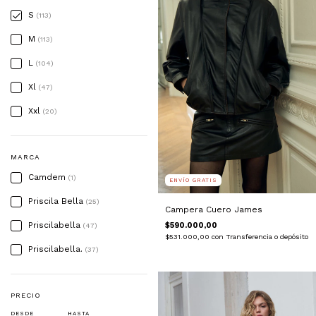
S
(113)
M
(113)
L
(104)
Xl
(47)
Xxl
(20)
MARCA
Camdem
(1)
ENVÍO GRATIS
Priscila Bella
(25)
Campera Cuero James
Priscilabella
$590.000,00
(47)
$531.000,00
con
Transferencia o depósito
Priscilabella.
(37)
PRECIO
DESDE
HASTA