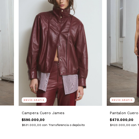
ENVÍO GRATIS
ENVÍO GRATIS
Pantalon Cuero
Campera Cuero James
$470.000,00
$590.000,00
$423.000,00
con
T
$531.000,00
con
Transferencia o depósito