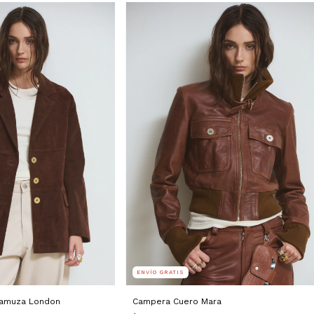
ENVÍO GRATIS
Gamuza London
Campera Cuero Mara