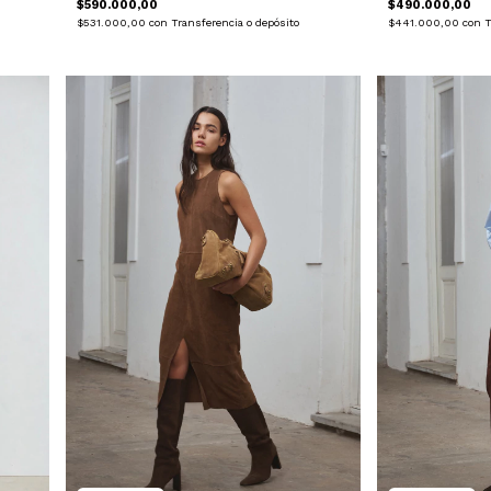
$590.000,00
$490.000,00
$531.000,00
con
Transferencia o depósito
$441.000,00
con
T