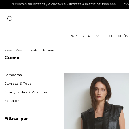
UOTAS SIN INTERÉS A PARTIR DE $300.000
ENVIO GRATIS A PARTIR DE $300.000
WINTER SALE
COLECCIÓ
Inicio
.
Cuero
.
breadcrumbs.tapado
Cuero
Camperas
Camisas & Tops
Short, Faldas & Vestidos
Pantalones
Filtrar por