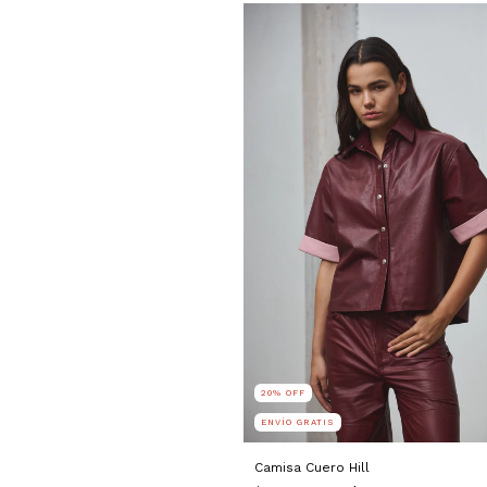
20
%
OFF
ENVÍO GRATIS
Camisa Cuero Hill