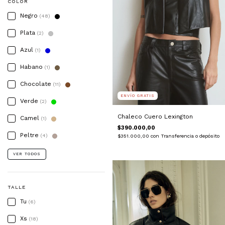
COLOR
Negro
(48)
Plata
(2)
Azul
(1)
Habano
(1)
Chocolate
(11)
ENVÍO GRATIS
Verde
(2)
Chaleco Cuero Lexington
Camel
(1)
$390.000,00
Peltre
(4)
$351.000,00
con
Transferencia o depósito
VER TODOS
TALLE
Tu
(6)
Xs
(18)