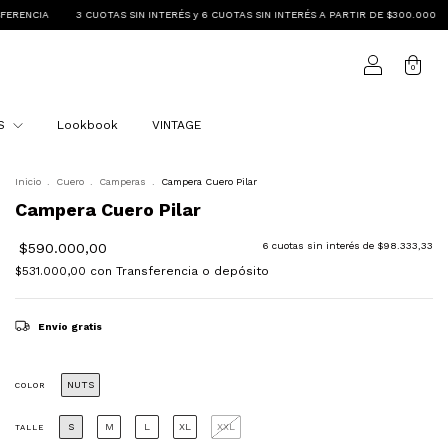
IN INTERÉS y 6 CUOTAS SIN INTERÉS A PARTIR DE $300.000
ENVIO GRATIS A PARTI
0
OS
Lookbook
VINTAGE
Inicio
.
Cuero
.
Camperas
.
Campera Cuero Pilar
Campera Cuero Pilar
$590.000,00
6
cuotas sin interés de
$98.333,33
$531.000,00
con
Transferencia o depósito
Envío gratis
NUTS
COLOR
S
M
L
XL
XXL
TALLE