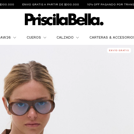
IS A PARTIR DE $300.000
10% OFF PAGANDO POR TRANSFERENCIA
3 CUOTAS S
N AW26
CUEROS
CALZADO
CARTERAS & ACCESORI
ENVÍO GRATIS