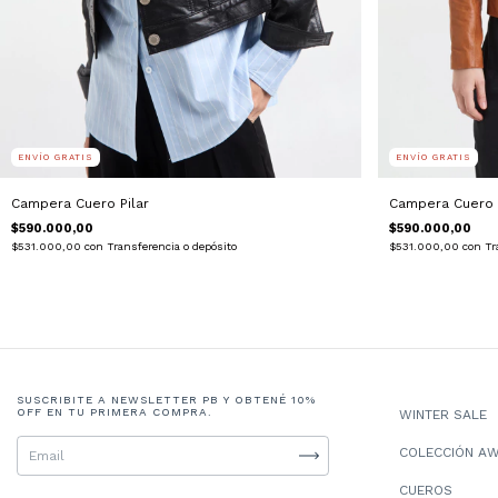
ENVÍO GRATIS
ENVÍO GRATIS
Campera Cuero Pilar
Campera Cuero
$590.000,00
$590.000,00
$531.000,00
con
Transferencia o depósito
$531.000,00
con
Tr
SUSCRIBITE A NEWSLETTER PB Y OBTENÉ 10%
OFF EN TU PRIMERA COMPRA.
WINTER SALE
COLECCIÓN A
CUEROS