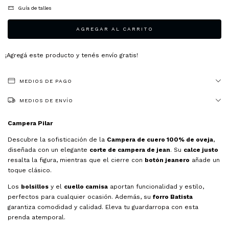
Guía de talles
¡Agregá este producto y
tenés envío gratis!
MEDIOS DE PAGO
MEDIOS DE ENVÍO
Campera Pilar
Descubre la sofisticación de la
Campera de cuero 100% de oveja
,
diseñada con un elegante
corte de campera de jean
. Su
calce justo
resalta la figura, mientras que el cierre con
botón jeanero
añade un
toque clásico.
Los
bolsillos
y el
cuello camisa
aportan funcionalidad y estilo,
perfectos para cualquier ocasión. Además, su
forro Batista
garantiza comodidad y calidad. Eleva tu guardarropa con esta
prenda atemporal.