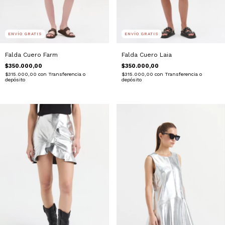
ENVÍO GRATIS
ENVÍO GRATIS
Falda Cuero Farm
Falda Cuero Laia
$350.000,00
$350.000,00
$315.000,00
con
Transferencia o
$315.000,00
con
Transferencia o
depósito
depósito