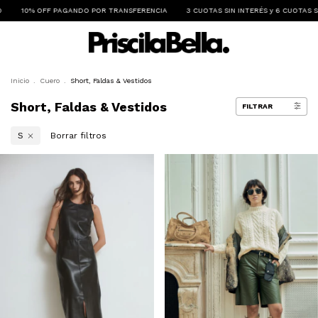
O POR TRANSFERENCIA
3 CUOTAS SIN INTERÉS y 6 CUOTAS SIN INTERÉS A PARTIR D
Inicio
.
Cuero
.
Short, Faldas & Vestidos
Short, Faldas & Vestidos
FILTRAR
Borrar filtros
S