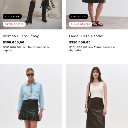
SIN STOCK
SIN STOCK
ENVÍO GRATIS
ENVÍO GRATIS
Vestido Cuero Jenny
Falda Cuero Gabriel
$390.000,00
$390.000,00
$351.000,00
con
Transferencia o
$351.000,00
con
Transferencia o
depósito
depósito